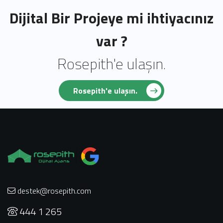
Dijital Bir Projeye mi ihtiyacınız
var ?
Rosepith'e ulaşın.
Rosepith'e ulaşın.
destek@rosepith.com
444 1 265